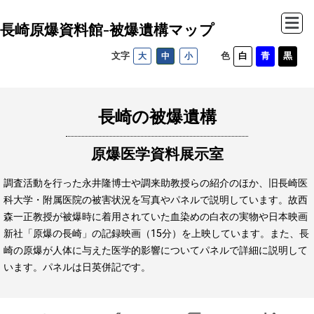
長崎原爆資料館-被爆遺構マップ
コ
ン
文字
色
大
中
小
テ
ン
ツ
長崎の被爆遺構
へ
ス
原爆医学資料展示室
キ
ッ
調査活動を行った永井隆博士や調来助教授らの紹介のほか、旧長崎医
科大学・附属医院の被害状況を写真やパネルで説明しています。
故西
プ
森一正教授が被爆時に着用されていた血染めの白衣の実物や日本映画
新社「原爆の長崎」の記録映画（15分）を上映しています。
また、長
崎の原爆が人体に与えた医学的影響についてパネルで詳細に説明して
います。パネルは日英併記です。