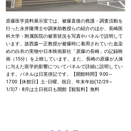
原爆医学資料展示室では、被爆直後の救護・調査活動を
行った永井隆博士や調来助教授らの紹介のほか、長崎医
科大学・附属医院の被害状況を写真やパネルで説明して
います。
故西森一正教授が被爆時に着用されていた血染
めの白衣の実物や日本映画新社「原爆の長崎」の記録映
画（15分）を上映しています。
また、長崎の原爆が人体
に与えた医学的影響についてパネルで詳細に説明してい
ます。パネルは日英併記です。
【開館時間】
9:00～
17:00
【休館日】
土･日曜、祝日、年末年始(12/29～
1/3)
7・8月は土日祝日も開館
【観覧料】
無料